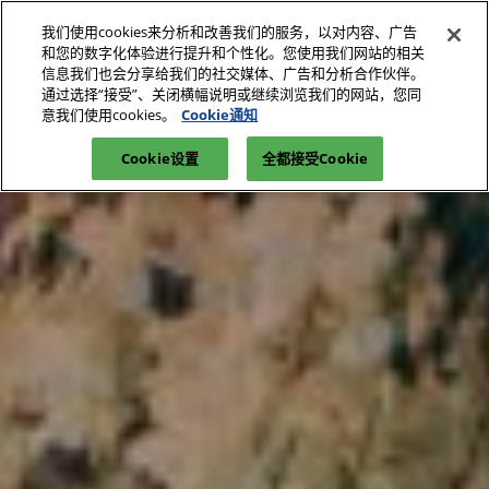
直
我们使用cookies来分析和改善我们的服务，以对内容、广告
接
和您的数字化体验进行提升和个性化。您使用我们网站的相关
跳
信息我们也会分享给我们的社交媒体、广告和分析合作伙伴。
2026年9月18-20日
观众预登记
立即订阅
转
通过选择“接受”、关闭横幅说明或继续浏览我们的网站，您同
中国·昆明滇池国际会展中心
意我们使用cookies。
Cookie通知
至
首页
媒体中心
内
Cookie设置
全都接受Cookie
容