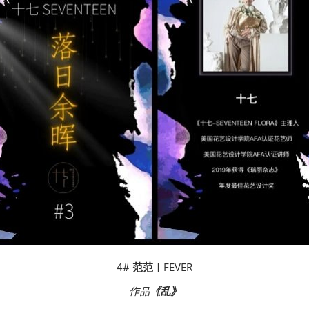
4#
范范
丨FEVER
作品
《乱》