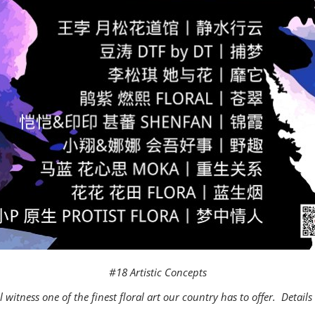
#18
Artistic Concepts
l witness one of the finest floral art our country has to offer. Details