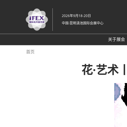
直
接
2026年9月18-20日
跳
中国·昆明滇池国际会展中心
转
至
内
关于展会
容
展会
首页
展示
花·艺术
交通
支持
展馆
往届
常见