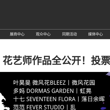
中
Eng
展商中心
观众中心
同期活动
媒体中心
概况
参展理由
参观理由
云南国际蓝莓产业发展大
展会新
范围
展位预定
观众预登记
论坛
行业新
丨花艺师作品全公开！投
信息
展后报告
展商名录
产业深度探秘之旅
行业百
媒体
智能逛展助手
平面图
励展通
回顾
问题