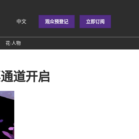
中文
观众预登记
立即订阅
文
lish
花·人物
会
闻
闻
票通道开启
科