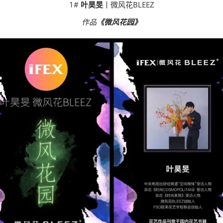
1#
叶昊旻
丨微风花BLEEZ
作品
《微风花园》