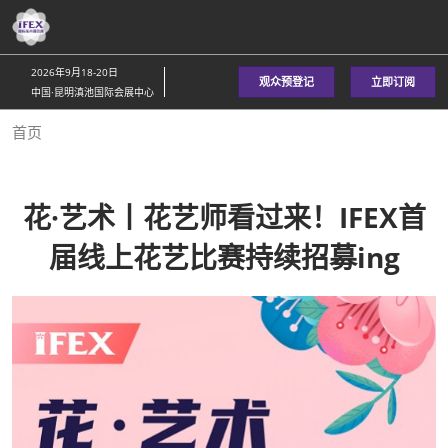
直
接
跳
2026年9月18-20日
观众预登记
立即订阅
转
中国·昆明滇池国际会展中心
至
首页
内
容
花·艺术丨花艺师看过来！IFEX首
届线上花艺比赛持续招募ing